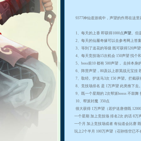
9377
神仙道游戏中，声望的作用在这里
1
、每天的上香
即获得
1000
点
声望
。但
2
、每天的仙履奇缘可以去参考网上答
3
、等到了送花的等级
既可获得
520
声望
4
、每天竞技场
15
次机会
150
声望
找个
5
、
boss
前
10
都有
500
声望，
去掉本身
6
、阵营声望，
80
及以上群英战元宝挂
7
、取经。护送马
3
次
150
声望。拦截获
8
、竞技场排名
是
1
万声望
此类推下去
9
、既一个星期的
2
次帮派
bosss
不鼓舞
10
、帮派封魔
350
点
很大获得
1
万声望（若护送唐僧既
1200
一个星期
加上竞技场
排名
2
次
的话
8
万
一个月
加上竞技场或者
有仙道会比赛
玩上
2
个半月
100
万声望（召孙悟空已不