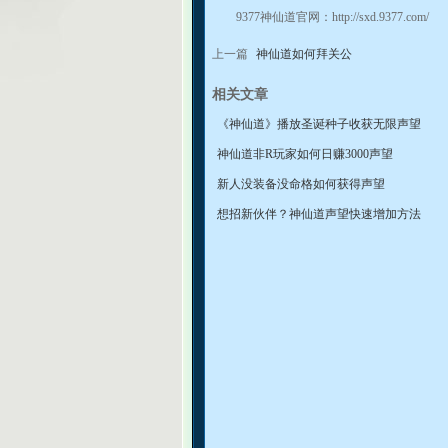
9377
神仙道
官网：http://sxd.9377.com/
上一篇
神仙道如何拜关公
相关文章
《神仙道》播放圣诞种子收获无限声望
神仙道非R玩家如何日赚3000声望
新人没装备没命格如何获得声望
想招新伙伴？神仙道声望快速增加方法