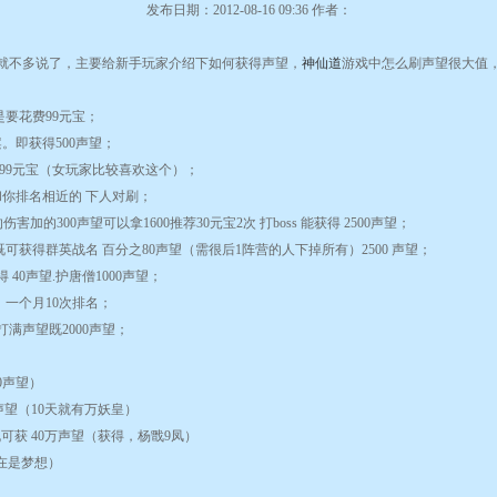
发布日期：2012-08-16 09:36 作者：
就不多说了，主要给新手玩家介绍下如何获得声望，
神仙道
游戏中怎么刷声望很大值
是要花费
99
元宝；
案。即获得
500
声望；
99
元宝（女玩家比较喜欢这个）；
和你排名相近的
下人对刷；
的伤害加的
300
声望可以拿
1600
推荐
30
元宝
2
次
打
boss
能获得
2500
声望；
既可获得群英战名
百分之
80
声望（需很后
1
阵营的人下掉所有）
2500
声望；
得
40
声望
.
护唐僧
1000
声望；
。一个月
10
次排名；
打满声望既
2000
声望；
0
声望）
声望（
10
天就有万妖皇）
既可获
40
万声望（获得，杨戬
9
凤）
在是梦想）