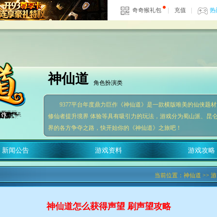
奇奇猴礼包
|
充值
|
热
神仙道
角色扮演类
9377平台年度鼎力巨作《神仙道》是一款横版唯美的仙侠题材
修仙者提升境界 体验等具有吸引力的玩法，游戏分为蜀山派、昆
界的各方争夺之路，快开始你的《神仙道》之旅吧！
新闻公告
游戏资料
游戏攻略
当前位置：
神仙道
>>
游
神仙道怎么获得声望 刷声望攻略