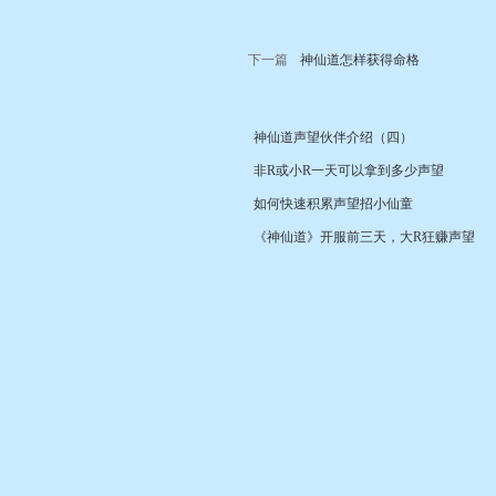
下一篇
神仙道怎样获得命格
神仙道声望伙伴介绍（四）
非R或小R一天可以拿到多少声望
如何快速积累声望招小仙童
《神仙道》开服前三天，大R狂赚声望