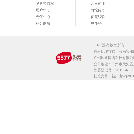
￥折扣特权
帝王霸业
用户中心
白蛇传奇
充值中心
伏魔战歌
积分商城
更多>>
9377游戏 版权所有
纠纷处理方式：联系客服
广州玖叁网络科技有限公
公司地址：广州市天河区东莞庄路
软著登记号：2015SR1
批准文号：新广出审[2016]